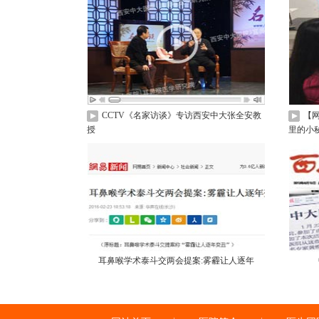
CCTV《名家访谈》专访西安中大张全安教
【
授
里的小
耳鼻喉学术泰斗交两会提案:雾霾让人逐年