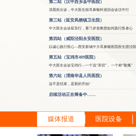
第二站（汉中西乡县中医院）
清晨疾出诊，中大医生组耳鼻喉科巡回会诊汉中行
第三站（延安凤栖镇卫生院）
中大医生会诊延安行，看71岁老教授如何践行医者心
第四站（咸阳泾阳永安医院）
以诚心践行医心—西安新城中大耳鼻喉医院医生团泾
第五站（宝鸡市409医院）
中大医生会诊宝鸡行—一个说“亲切”， 一个称“敬佩”
第六站（渭南华县人民医院）
这不是结束，是新的开始!
后续活动正在筹备中……
媒体报道
医院设备