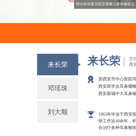
联合政协委员提交雾霾儿童保健提议
来长荣
主
来长荣
西
原西安市中心医院
西安医学会耳鼻咽
邓瑶珠
西安新城中大耳鼻
刘大顺
1965年毕业于西
研工作近40余年，
合治疗各种耳鼻喉