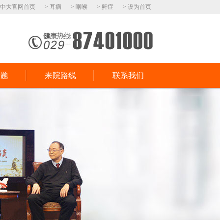
> 中大官网首页
> 耳病
> 咽喉
> 鼾症
> 设为首页
专题
来院路线
联系我们