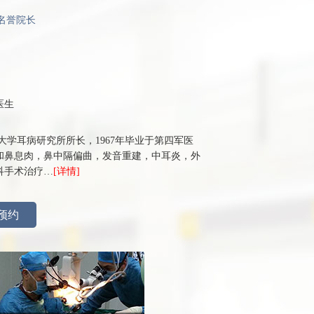
名誉院长
医生
大学耳病研究所所长，1967年毕业于第四军医
和鼻息肉，鼻中隔偏曲，发音重建，中耳炎，外
科手术治疗…
[详情]
预约