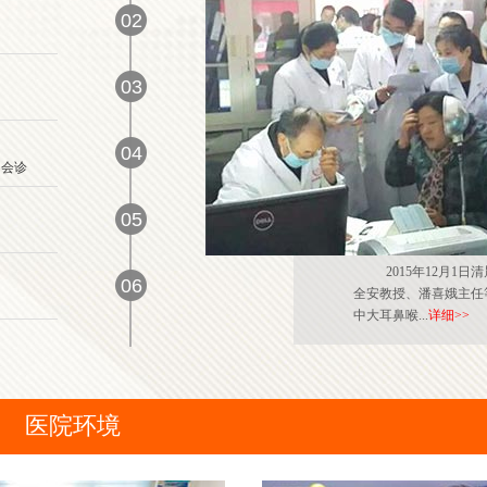
02
03
04
阳会诊
05
2015年12月
06
全安教授、潘喜娥主任
中大耳鼻喉...
详细>>
医院环境