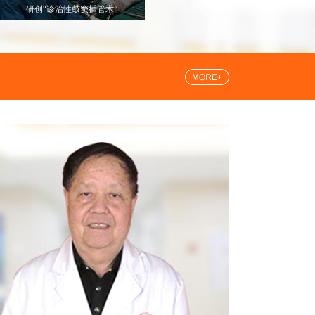
研创“诊治性鼓窦插管术”